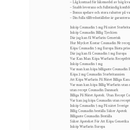
– Låg kostnad för läkemedel av hög kval
– Snabb leverans och fullständig konfide
– Bonus spelare och stora rabatter på v
– Din fulla tillfredsställelse är garanter
Inköp Coumadin 5 mg På nätet Storbrit
Inköp Coumadin Billig Tjeckien
Där jag kan få Warfarin Generisk
Hur Mycket Kostar Coumadin Nr recept
Köpa Coumadin 5 mg Europa Bästa priser
Där jag kan få Coumadin 1 mg Europa
Var Kan Man Köpa Warfarin Receptfrit
Inköp Coumadin 1 mg
Var man kan köpa billigaste Coumadin Bi
Köpa 2 mg Coumadin Storbritannien
Att Köpa Warfarin På Nätet Billiga Kan
Var man kan köpa Billig Warfarin utan 
utan recept Coumadin Danmark
Billiga På Nätet Apotek. Utan Recept C
Var kan jag köpa Coumadin utan recept 
Inköp Coumadin 5 mg På nätet Sverige
Billig Coumadin beställa Säker Apotek
Billigaste Coumadin Beställa
Säker Apoteket För Att Köpa Generika 
Inköp Warfarin Europa