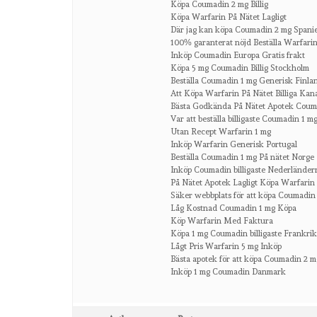
Köpa Coumadin 2 mg Billig
Köpa Warfarin På Nätet Lagligt
Där jag kan köpa Coumadin 2 mg Spani
100% garanterat nöjd Beställa Warfarin 
Inköp Coumadin Europa Gratis frakt
Köpa 5 mg Coumadin Billig Stockholm
Beställa Coumadin 1 mg Generisk Finla
Att Köpa Warfarin På Nätet Billiga Kan
Bästa Godkända På Nätet Apotek Coum
Var att beställa billigaste Coumadin 1 
Utan Recept Warfarin 1 mg
Inköp Warfarin Generisk Portugal
Beställa Coumadin 1 mg På nätet Norge
Inköp Coumadin billigaste Nederländer
På Nätet Apotek Lagligt Köpa Warfarin
Säker webbplats för att köpa Coumadin
Låg Kostnad Coumadin 1 mg Köpa
Köp Warfarin Med Faktura
Köpa 1 mg Coumadin billigaste Frankri
Lågt Pris Warfarin 5 mg Inköp
Bästa apotek för att köpa Coumadin 2 
Inköp 1 mg Coumadin Danmark