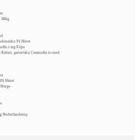
en
Billig
nd
adensiska På Nätet
adin 1 mg Köpa
mg Rabatt. generiska Coumadin is used
na
 På Nätet
 Norge
ke
mg Nederländerna