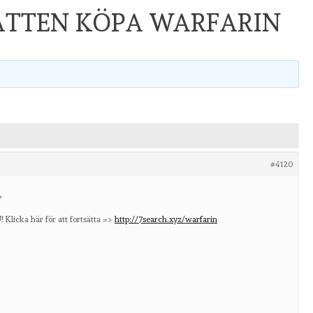
ATTEN KÖPA WARFARIN
#4120
>
icka här för att fortsätta =>
http://7search.xyz/warfarin