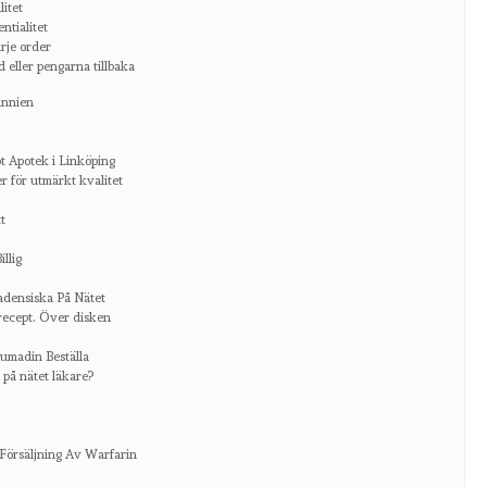
itet
ntialitet
arje order
ad eller pengarna tillbaka
annien
 Apotek i Linköping
 för utmärkt kvalitet
t
llig
adensiska På Nätet
recept. Över disken
oumadin Beställa
på nätet läkare?
Försäljning Av Warfarin